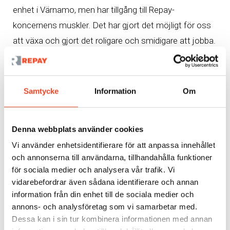
enhet i Värnamo, men har tillgång till Repay-
koncernens muskler. Det har gjort det möjligt för oss
att växa och gjort det roligare och smidigare att jobba.
Det är högt i tak på Repay, alla enheter runt om i landet
är sammansvetsade och har bra kontakt och hjälper
varandra med jobb.
Samtycke
Information
Om
Repay ska vara pigga, enkla experter. Vad är ni i
Värnamo specialister på?
Denna webbplats använder cookies
Vi använder enhetsidentifierare för att anpassa innehållet
– Tunnplåt, 0,5-20 millimeter, och så kör vi mer
och annonserna till användarna, tillhandahålla funktioner
kantbockning än andra Repay-enheter. Om vi får
för sociala medier och analysera vår trafik. Vi
förfrågningar på tjockare material kan vi bolla det
vidarebefordrar även sådana identifierare och annan
vidare till en annan Repay-enhet och vice versa, om det
information från din enhet till de sociala medier och
annons- och analysföretag som vi samarbetar med.
kommer förfrågningar om tunnare plåt på andra orter.
Dessa kan i sin tur kombinera informationen med annan