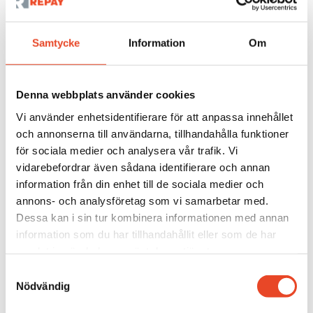
och IP-adress.
Samtycke
Information
Om
Hur du kontaktar oss
För ytterligare information om
Denna webbplats använder cookies
personuppgiftshantering eller om du har frågor, är du
Vi använder enhetsidentifierare för att anpassa innehållet
välkommen att kontakta oss på:
och annonserna till användarna, tillhandahålla funktioner
Repay Invest AB
för sociala medier och analysera vår trafik. Vi
vidarebefordrar även sådana identifierare och annan
Truckgatan 1
information från din enhet till de sociala medier och
931 36 Skellefteå
annons- och analysföretag som vi samarbetar med.
Telefon:
0910-585 900
Dessa kan i sin tur kombinera informationen med annan
E-post:
info@repay.se
information som du har tillhandahållit eller som de har
samlat in när du har använt deras tjänster.
Denna policy gäller från och med 2021-01-01.
Samtyckesval
Nödvändig