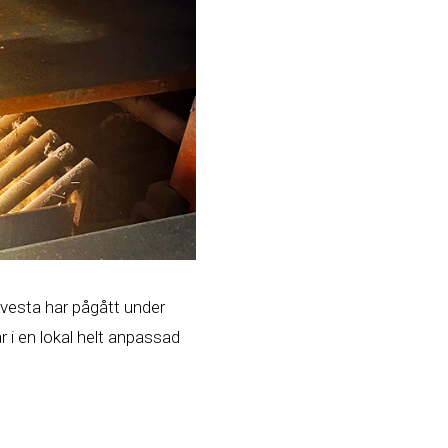
l Avesta har pågått under
r i en lokal helt anpassad
t, som både kan producera
s ihop till en och känslan är