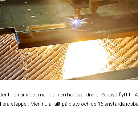
äder till en är inget man gör i en handvändning. Repays flytt til
lera etapper. Men nu är allt på plats och de 16 anställda jobba
inns en bred och modern maskinpark med väldigt hög kapacite
valitet än tidigare.
tt vi nu kan köra på för fullt. Vi är två starka enheter som slagit