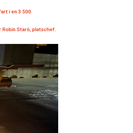
fart i en 3 500
r Robin Starö, platschef.