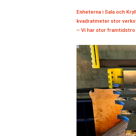
Enheterna i Sala och Krylb
kvadratmeter stor verks
– Vi har stor framtidstro