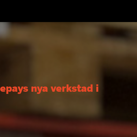
 Repays nya verkstad i