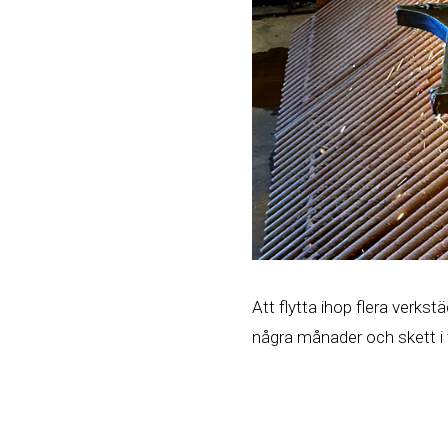
Att flytta ihop flera verkst
några månader och skett i f
för Repay. I verkstaden f
effektivare och med högre k
– Det känns otroligt skönt a