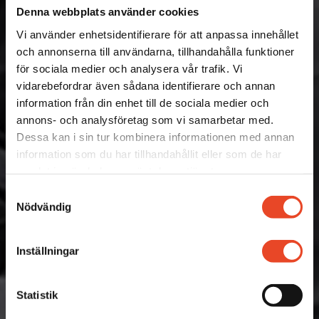
Ny kantpress på Repay i
Denna webbplats använder cookies
Uddevalla
Vi använder enhetsidentifierare för att anpassa innehållet
och annonserna till användarna, tillhandahålla funktioner
för sociala medier och analysera vår trafik. Vi
12 FEBRUARI 2024
vidarebefordrar även sådana identifierare och annan
information från din enhet till de sociala medier och
annons- och analysföretag som vi samarbetar med.
Dessa kan i sin tur kombinera informationen med annan
information som du har tillhandahållit eller som de har
samlat in när du har använt deras tjänster.
Samtyckesval
Nödvändig
Inställningar
Statistik