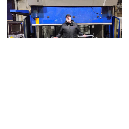
Repays nya kantpress är 3 meter lång och har en
tryckkraft på 230 ton. Maskinen är på plats, har
installerats och väntas vara i full gång i slutet på
februari.
– Det känns väldigt kul att få in ett nytt segment i