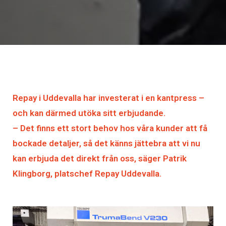
Repay i Uddevalla har investerat i en kantpress –
och kan därmed utöka sitt erbjudande.
– Det finns ett stort behov hos våra kunder att få
bockade detaljer, så det känns jättebra att vi nu
kan erbjuda det direkt från oss, säger Patrik
Klingborg, platschef Repay Uddevalla.