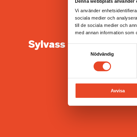
Denna webbplats använder 
Vi använder enhetsidentifierar
sociala medier och analysera 
till de sociala medier och a
med annan information som du 
Sylvass teknisk säljar
Samtyckesval
Nödvändig
Avvisa