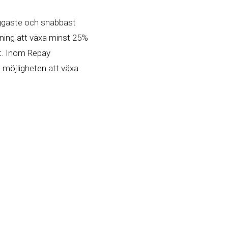
iggaste och snabbast
tning att växa minst 25%
åt. Inom Repay
l möjligheten att växa
på våra orter runt om i
ga kunder i Jönköping,
 på Repay jobbar vi med
ihop. Motiverade
i tillväxt tillsammans.