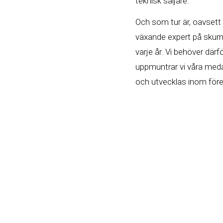
teknisk säljare.
Och som tur är, oavsett
växande expert på skurn
varje år. Vi behöver där
uppmuntrar vi våra medar
och utvecklas inom före
Väl på plats ingår du i 
Sverige. Med utgångspunk
Kronoberg samt delar av
Du hamnar på en arbetsp
tillväxt. Både för våra 
medarbetare som ges möj
Visst låter det spänna