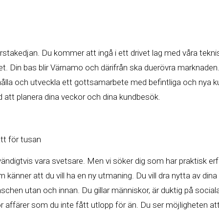
i förstakedjan. Du kommer att ingå i ett drivet lag med våra tek
det. Din bas blir Värnamo och därifrån ska duerövra marknaden
ehålla och utveckla ett gottsamarbete med befintliga och nya 
d att planera dina veckor och dina kundbesök.
t för tusan
ändigtvis vara svetsare. Men vi söker dig som har praktisk er
änner att du vill ha en ny utmaning. Du vill dra nytta av dina
anschen utan och innan. Du gillar människor, är duktig på soc
 affärer som du inte fått utlopp för än. Du ser möjligheten att 