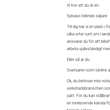
Vi tror att du är en:
Sylvass teknisk säljare
Till dig har vi en plats 
våra orter runt om i lan
ansvarar du för att bib
arbeta självständigt me
Eller så är du:
Svetsaren som tänkte at
Ok, du behöver inte nödv
verkstadsbranschen som k
sätt. För du kan stålbr
en inneboende känsla för