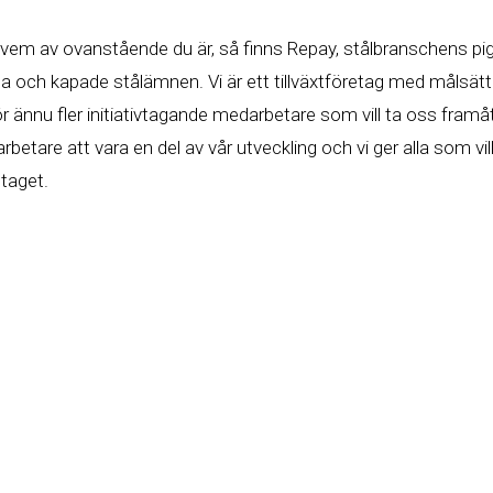
 vem av ovanstående du är, så finns Repay, stålbranschens p
a och kapade stålämnen. Vi är ett tillväxtföretag med målsät
för ännu fler initiativtagande medarbetare som vill ta oss fram
betare att vara en del av vår utveckling och vi ger alla som vil
taget.
en rikstäckande säljorganisation med tekniska säljare placerade 
t i vår anläggning i Värnamo hittar du nya och vårdar befintli
 Kalmar och Hallands län.
lats där din utveckling och dina förmågor står i centrum. För
medarbetare och för företaget. Vi tror nämligen att det hänger 
lighet att växa skapar ett välmående företag. Och då skapar v
nde! Varmt välkommen med din ansökan.