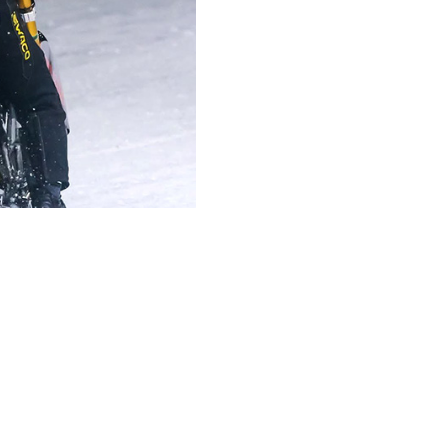
estaurangen för att äta och
orna. Repay hade ett lag i
 och femma i VM 2024) och