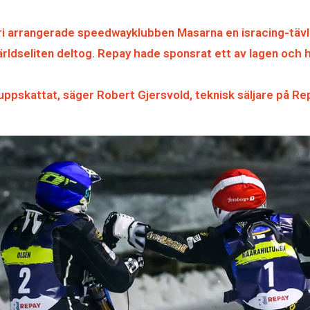
ari arrangerade speedwayklubben Masarna en isracing-tävl
ärldseliten deltog. Repay hade sponsrat ett av lagen och 
 uppskattat, säger Robert Gjersvold, teknisk säljare på Re