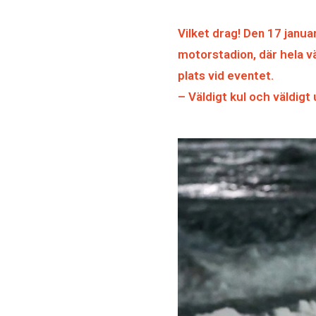
Vilket drag! Den 17 janu
motorstadion, där hela v
plats vid eventet.
– Väldigt kul och väldigt