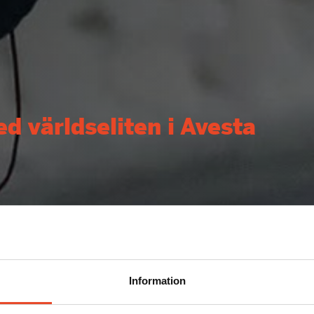
d världseliten i Avesta
Information