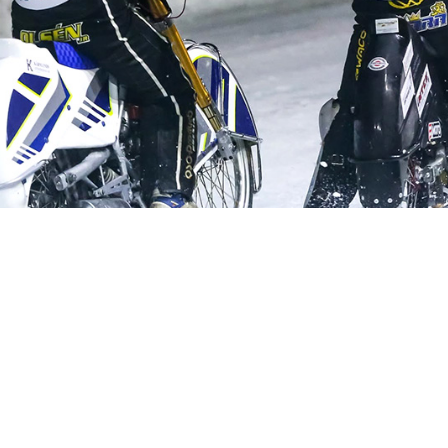
vling där företag kunde köpa ett lag och bjöd in kunder till r
 racet. Kunder var imponerade av farten och nerläggen i kurv
Jimmy Olsen Strömsund (trea i senaste Europamästerskapet
köldsvik (regerande världsmästare).