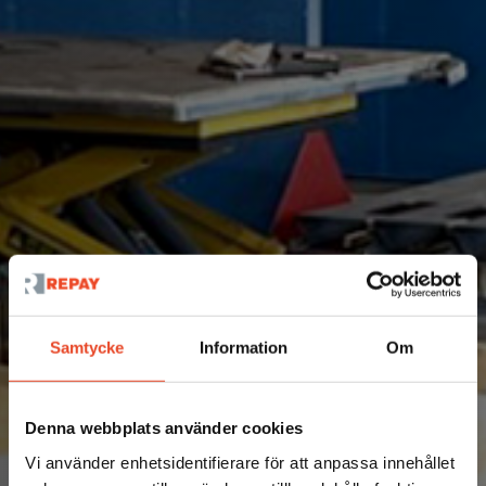
Samtycke
Information
Om
Nyheter
Nära till svetsning för
Denna webbplats använder cookies
Vi använder enhetsidentifierare för att anpassa innehållet
kunder i Borlänge