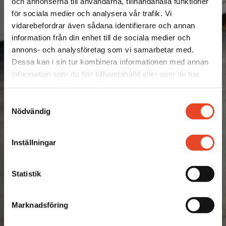
och annonserna till användarna, tillhandahålla funktioner
för sociala medier och analysera vår trafik. Vi
vidarebefordrar även sådana identifierare och annan
1 OKTOBER 2025
information från din enhet till de sociala medier och
annons- och analysföretag som vi samarbetar med.
Dessa kan i sin tur kombinera informationen med annan
information som du har tillhandahållit eller som de har
samlat in när du har använt deras tjänster.
Samtyckesval
Nödvändig
Inställningar
Statistik
Marknadsföring