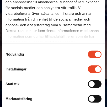
Elmia
och annonserna till användarna, tillhandahålla funktioner
för sociala medier och analysera vår trafik. Vi
vidarebefordrar även sådana identifierare och annan
10 DECEMBER 2025
information från din enhet till de sociala medier och
annons- och analysföretag som vi samarbetar med.
Dessa kan i sin tur kombinera informationen med annan
information som du har tillhandahållit eller som de har
samlat in när du har använt deras tjänster.
Samtyckesval
Nödvändig
Inställningar
Statistik
Marknadsföring