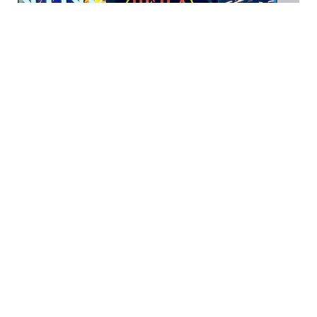
Repay hade ett tiotal personer på plats – från Repay
Mitt och Syd samt Repay Invest – under Elmia och
utfallet av de tre dagarna blev mycket bra.
– Förutom många bra möten i vår monter, hade vi
givande luncher med kunder och leverantörer och var
också runt och nätverkade en hel del på
mässområdet. Våra utesäljare gjorde ett kanonjobb,
jag tror aldrig vi haft en bättre säljorganisation, säger
Patrik Klingborg.
Han har varit med på många Elmia genom åren och
rankar årets som den bästa för Repay.