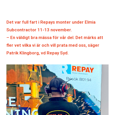
Det var full fart i Repays monter under Elmia
Subcontractor 11-13 november.
– En väldigt bra mässa för vår del. Det märks att
fler vet vilka vi är och vill prata med oss, säger
Patrik Klingborg, vd Repay Syd.