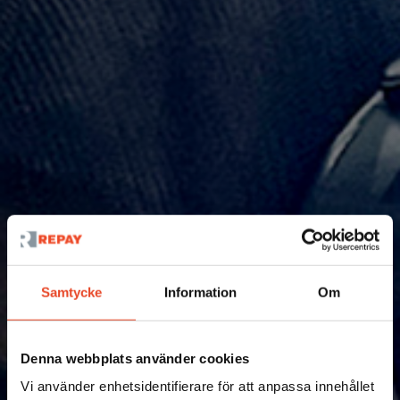
Samtycke
Information
Om
Nyheter
Succé för Repay på
Denna webbplats använder cookies
Vi använder enhetsidentifierare för att anpassa innehållet