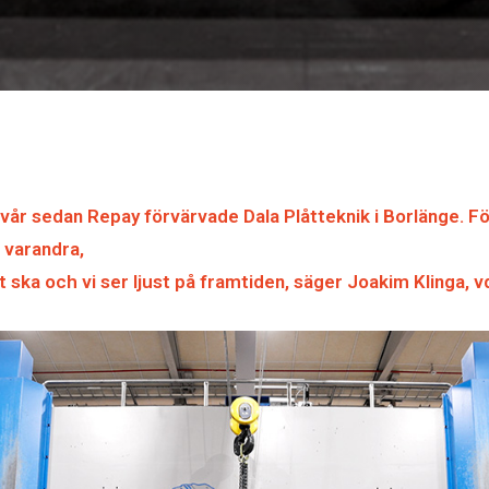
lvår sedan Repay förvärvade Dala Plåtteknik i Borlänge. F
 varandra,
et ska och vi ser ljust på framtiden, säger Joakim Klinga, 