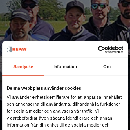
Samtycke
Information
Om
Nyheter
Denna webbplats använder cookies
Vi använder enhetsidentifierare för att anpassa innehållet
Succé för golftävling
och annonserna till användarna, tillhandahålla funktioner
för sociala medier och analysera vår trafik. Vi
2 JUNI 2026
vidarebefordrar även sådana identifierare och annan
information från din enhet till de sociala medier och