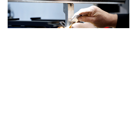
Repay i Gällivare behöver förstärka sin personalstyrka
sedan två medarbetare bytt tjänst inom företaget.
– Vi behövde en utesäljare som vi rekryterade internt,
en innesäljare tillsattes. Hans arbete togs i sin tur av
en som jobbade på lagret, säger Mikael Johansson.
Tjänsten som lagerarbetare och hjullastarförare är
heltid på dagtid. Det är ett självständigt jobb där den