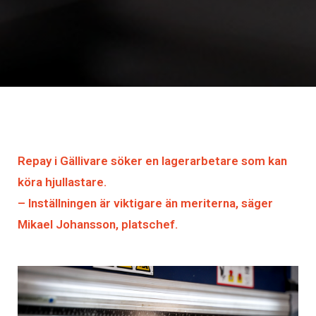
Repay i Gällivare söker en lagerarbetare som kan
köra hjullastare.
– Inställningen är viktigare än meriterna, säger
Mikael Johansson, platschef.