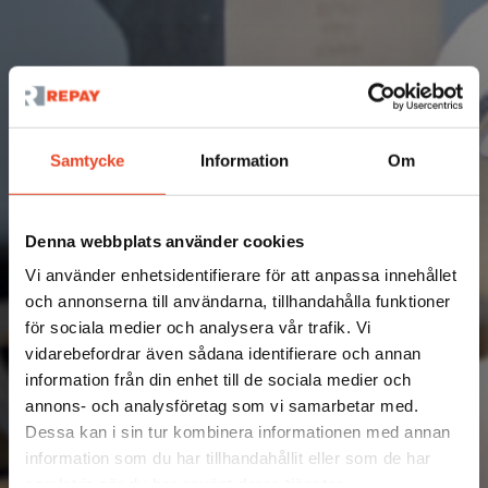
Samtycke
Information
Om
Nyheter
Denna webbplats använder cookies
Söker lagerarbetare till
Vi använder enhetsidentifierare för att anpassa innehållet
och annonserna till användarna, tillhandahålla funktioner
Gällivare
för sociala medier och analysera vår trafik. Vi
vidarebefordrar även sådana identifierare och annan
information från din enhet till de sociala medier och
2 JUNI 2026
annons- och analysföretag som vi samarbetar med.
Dessa kan i sin tur kombinera informationen med annan
information som du har tillhandahållit eller som de har
samlat in när du har använt deras tjänster.