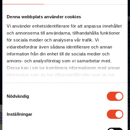
Denna webbplats använder cookies
Nyheter
Vi använder enhetsidentifierare för att anpassa innehållet
och annonserna till användarna, tillhandahålla funktioner
Bjöd Hultdins på kebab
för sociala medier och analysera vår trafik. Vi
vidarebefordrar även sådana identifierare och annan
information från din enhet till de sociala medier och
2 JUNI 2026
annons- och analysföretag som vi samarbetar med.
Dessa kan i sin tur kombinera informationen med annan
information som du har tillhandahållit eller som de har
samlat in när du har använt deras tjänster.
Samtyckesval
Nödvändig
Inställningar