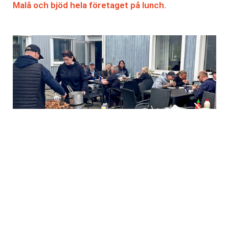
Malå och bjöd hela företaget på lunch.
– Hultdins är en av våra viktigaste kunder och en kund
som vi lärt känna väldigt väl. Därför känns det fint att
kunna göra en sådan här grej, säger Ulf Åström